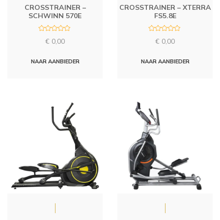
CROSSTRAINER –
CROSSTRAINER – XTERRA
SCHWINN 570E
FS5.8E
R
R
€
0,00
€
0,00
a
a
t
t
e
e
d
d
NAAR AANBIEDER
NAAR AANBIEDER
0
0
o
o
u
u
t
t
o
o
f
f
5
5