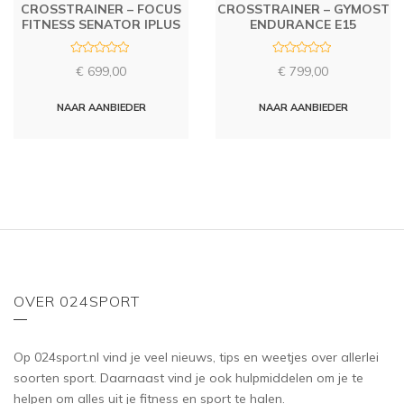
CROSSTRAINER – FOCUS
CROSSTRAINER – GYMOST
FITNESS SENATOR IPLUS
ENDURANCE E15
R
R
€
699,00
€
799,00
a
a
t
t
e
e
d
d
NAAR AANBIEDER
NAAR AANBIEDER
0
0
o
o
u
u
t
t
o
o
f
f
5
5
OVER 024SPORT
Op 024sport.nl vind je veel nieuws, tips en weetjes over allerlei
soorten sport. Daarnaast vind je ook hulpmiddelen om je te
helpen om alles uit je fitness en sport te halen.