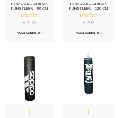
BOKSZAK – ADIDAS
BOKSZAK – ADIDAS
KUNSTLEER – 90 CM
KUNSTLEER – 120 CM
R
R
€
94,95
€
0,00
a
a
t
t
e
e
d
d
NAAR AANBIEDER
NAAR AANBIEDER
0
0
o
o
u
u
t
t
o
o
f
f
5
5