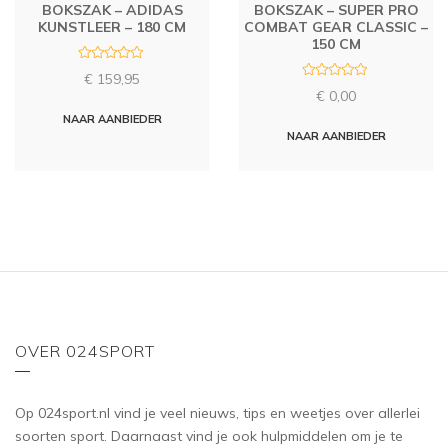
BOKSZAK – ADIDAS
BOKSZAK – SUPER PRO
KUNSTLEER – 180 CM
COMBAT GEAR CLASSIC –
150 CM
R
€
159,95
a
R
t
€
0,00
a
e
t
d
NAAR AANBIEDER
e
0
d
NAAR AANBIEDER
o
0
u
o
t
u
o
t
f
o
5
f
5
OVER 024SPORT
Op 024sport.nl vind je veel nieuws, tips en weetjes over allerlei
soorten sport. Daarnaast vind je ook hulpmiddelen om je te