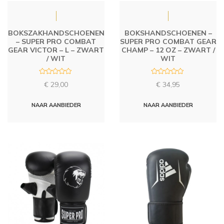
BOKSZAKHANDSCHOENEN
BOKSHANDSCHOENEN –
– SUPER PRO COMBAT
SUPER PRO COMBAT GEAR
GEAR VICTOR – L – ZWART
CHAMP – 12 OZ – ZWART /
/ WIT
WIT
R
R
€
29,00
€
34,95
a
a
t
t
e
e
d
d
NAAR AANBIEDER
NAAR AANBIEDER
0
0
o
o
u
u
t
t
o
o
f
f
5
5