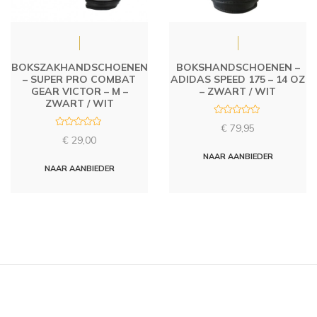
BOKSZAKHANDSCHOENEN
BOKSHANDSCHOENEN –
– SUPER PRO COMBAT
ADIDAS SPEED 175 – 14 OZ
GEAR VICTOR – M –
– ZWART / WIT
ZWART / WIT
R
€
79,95
a
R
t
€
29,00
a
e
t
d
NAAR AANBIEDER
e
0
d
NAAR AANBIEDER
o
0
u
o
t
u
o
t
f
o
5
f
5