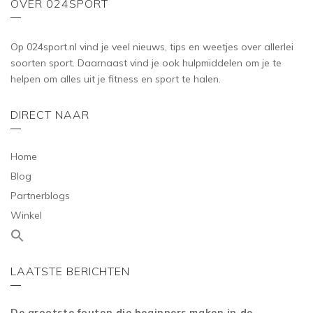
OVER 024SPORT
Op 024sport.nl vind je veel nieuws, tips en weetjes over allerlei
soorten sport. Daarnaast vind je ook hulpmiddelen om je te
helpen om alles uit je fitness en sport te halen.
DIRECT NAAR
Home
Blog
Partnerblogs
Winkel
LAATSTE BERICHTEN
De grootste fouten die beginners maken in de