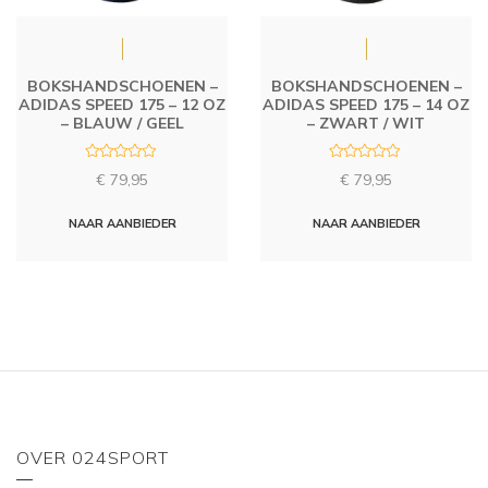
BOKSHANDSCHOENEN –
BOKSHANDSCHOENEN –
ADIDAS SPEED 175 – 12 OZ
ADIDAS SPEED 175 – 14 OZ
– BLAUW / GEEL
– ZWART / WIT
R
R
€
79,95
€
79,95
a
a
t
t
e
e
d
d
NAAR AANBIEDER
NAAR AANBIEDER
0
0
o
o
u
u
t
t
o
o
f
f
5
5
OVER 024SPORT