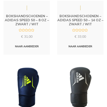
BOKSHANDSCHOENEN –
BOKSHANDSCHOENEN –
ADIDAS SPEED 50 – 8 OZ –
ADIDAS SPEED 50 – 14 OZ –
ZWART / WIT
ZWART / WIT
R
R
€
31,00
€
33,00
a
a
t
t
e
e
d
d
NAAR AANBIEDER
NAAR AANBIEDER
0
0
o
o
u
u
t
t
o
o
f
f
5
5