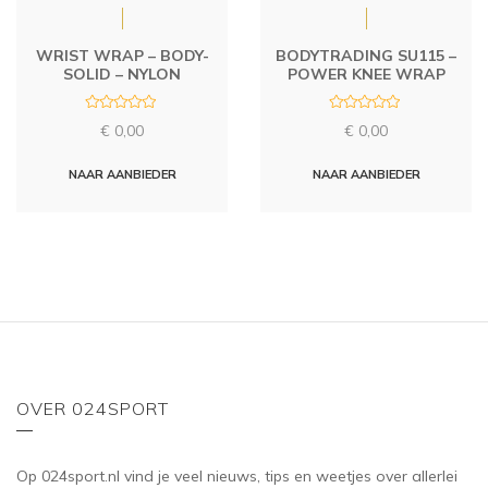
WRIST WRAP – BODY-
BODYTRADING SU115 –
SOLID – NYLON
POWER KNEE WRAP
R
R
€
0,00
€
0,00
a
a
t
t
e
e
d
d
NAAR AANBIEDER
NAAR AANBIEDER
0
0
o
o
u
u
t
t
o
o
f
f
5
5
OVER 024SPORT
Op 024sport.nl vind je veel nieuws, tips en weetjes over allerlei