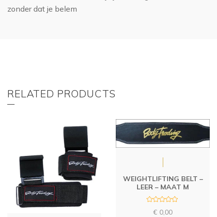
zonder dat je belem
RELATED PRODUCTS
WEIGHTLIFTING BELT –
LEER – MAAT M
R
€
0,00
a