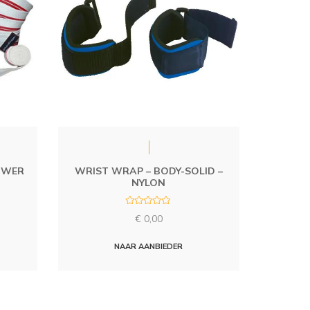
OWER
WRIST WRAP – BODY-SOLID –
NYLON
R
€
0,00
a
t
e
d
NAAR AANBIEDER
0
o
u
t
o
f
5