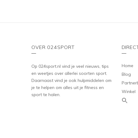
OVER 024SPORT
DIREC
Home
Op 024sport.nl vind je veel nieuws, tips
en weetjes over allerlei soorten sport.
Blog
Daarnaast vind je ook hulpmiddelen om
Partner
je te helpen om alles uit je fitness en
Winkel
sport te halen.