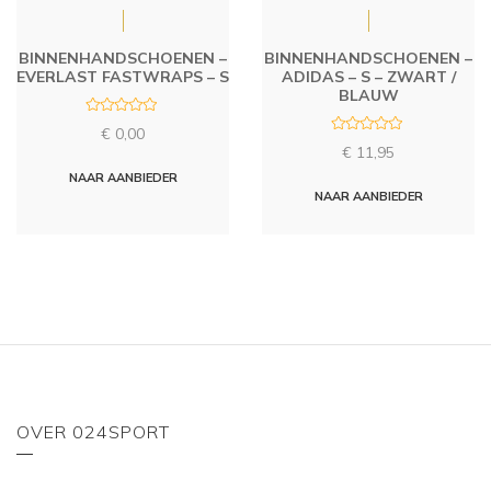
BINNENHANDSCHOENEN –
BINNENHANDSCHOENEN –
EVERLAST FASTWRAPS – S
ADIDAS – S – ZWART /
BLAUW
R
€
0,00
a
R
t
€
11,95
a
e
t
d
NAAR AANBIEDER
e
0
d
NAAR AANBIEDER
o
0
u
o
t
u
o
t
f
o
5
f
5
OVER 024SPORT