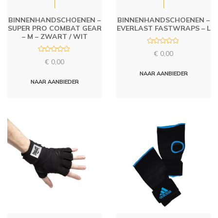
BINNENHANDSCHOENEN –
BINNENHANDSCHOENEN –
SUPER PRO COMBAT GEAR
EVERLAST FASTWRAPS – L
– M – ZWART / WIT
R
€
0,00
a
R
t
€
0,00
a
e
t
d
NAAR AANBIEDER
e
0
d
NAAR AANBIEDER
o
0
u
o
t
u
o
t
f
o
5
f
5