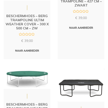
TRAMPOLINE – 427 CM –
ZWART
BESCHERMHOES – BERG
R
€
39,00
a
TRAMPOLINE ULTIM
t
WEATHER COVER – 300 X
e
d
NAAR AANBIEDER
500 CM – ZW
0
o
u
R
t
€
39,00
a
o
t
f
e
5
d
NAAR AANBIEDER
0
o
u
t
o
f
5
BESCHERMHOES – BERG