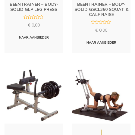
BEENTRAINER – BODY-
BEENTRAINER – BODY-
SOLID GLP LEG PRESS
SOLID GSCL360 SQUAT &
CALF RAISE
R
€
0,00
a
R
t
€
0,00
a
e
t
d
NAAR AANBIEDER
e
0
d
NAAR AANBIEDER
o
0
u
o
t
u
o
t
f
o
5
f
5