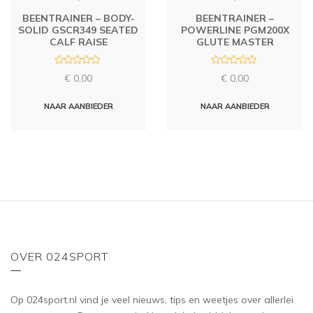
BEENTRAINER – BODY-
BEENTRAINER –
SOLID GSCR349 SEATED
POWERLINE PGM200X
CALF RAISE
GLUTE MASTER
R
R
€
0,00
€
0,00
a
a
t
t
e
e
d
d
NAAR AANBIEDER
NAAR AANBIEDER
0
0
o
o
u
u
t
t
o
o
f
f
5
5
OVER 024SPORT
Op 024sport.nl vind je veel nieuws, tips en weetjes over allerlei