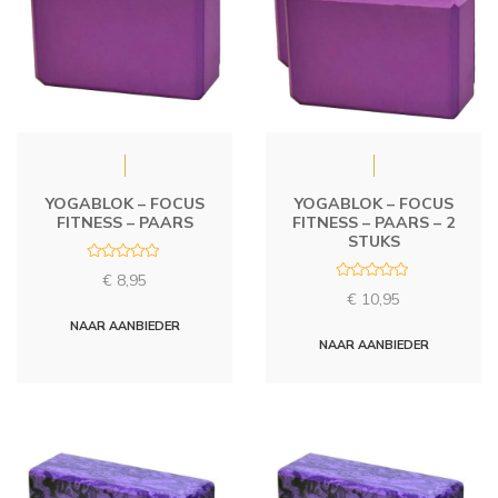
YOGABLOK – FOCUS
YOGABLOK – FOCUS
FITNESS – PAARS
FITNESS – PAARS – 2
STUKS
R
€
8,95
a
R
t
€
10,95
a
e
t
d
NAAR AANBIEDER
e
0
d
NAAR AANBIEDER
o
0
u
o
t
u
o
t
f
o
5
f
5