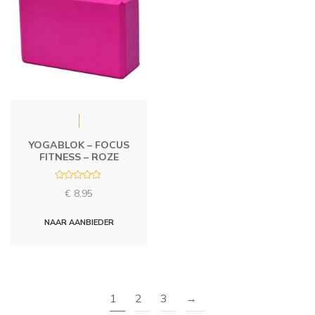
YOGABLOK – FOCUS
FITNESS – ROZE
R
€
8,95
a
t
e
d
NAAR AANBIEDER
0
o
u
t
o
f
5
1
2
3
→