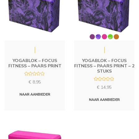
YOGABLOK – FOCUS
YOGABLOK – FOCUS
FITNESS – PAARS PRINT
FITNESS – PAARS PRINT – 2
STUKS
R
€
8,95
a
R
t
€
14,95
a
e
t
d
NAAR AANBIEDER
e
0
d
NAAR AANBIEDER
o
0
u
o
t
u
o
t
f
o
5
f
5