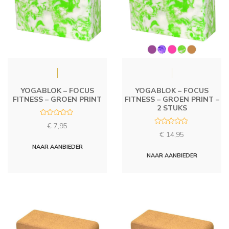
YOGABLOK – FOCUS
YOGABLOK – FOCUS
FITNESS – GROEN PRINT
FITNESS – GROEN PRINT –
2 STUKS
R
€
7,95
a
R
t
€
14,95
a
e
t
d
NAAR AANBIEDER
e
0
d
NAAR AANBIEDER
o
0
u
o
t
u
o
t
f
o
5
f
5