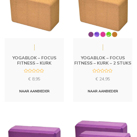
YOGABLOK – FOCUS
YOGABLOK – FOCUS
FITNESS – KURK
FITNESS – KURK – 2 STUKS
R
R
€
8,95
€
24,95
a
a
t
t
e
e
d
d
NAAR AANBIEDER
NAAR AANBIEDER
0
0
o
o
u
u
t
t
o
o
f
f
5
5