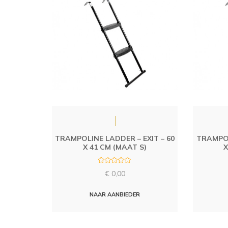
TRAMPOLINE LADDER – EXIT – 60
TRAMPOL
X 41 CM (MAAT S)
X
R
€
0,00
a
t
e
d
NAAR AANBIEDER
0
o
u
t
o