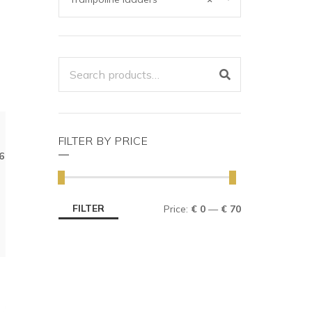
SEARCH
FOR:
FILTER BY PRICE
6
FILTER
Price:
€ 0
—
€ 70
MIN
MAX
PRICE
PRICE