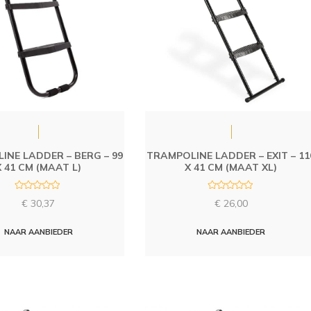
INE LADDER – BERG – 99
TRAMPOLINE LADDER – EXIT – 11
X 41 CM (MAAT L)
X 41 CM (MAAT XL)
R
R
€
30,37
€
26,00
a
a
t
t
e
e
d
d
NAAR AANBIEDER
NAAR AANBIEDER
0
0
o
o
u
u
t
t
o
o
f
f
5
5