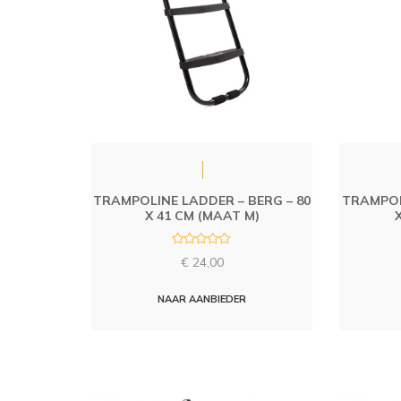
TRAMPOLINE LADDER – BERG – 80
TRAMPOL
X 41 CM (MAAT M)
R
€
24,00
a
t
e
d
NAAR AANBIEDER
0
o
u
t
o
f
5