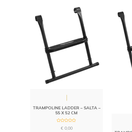
f
5
TRAMPOLINE LADDER – SALTA –
55 X 52 CM
R
€
0,00
a