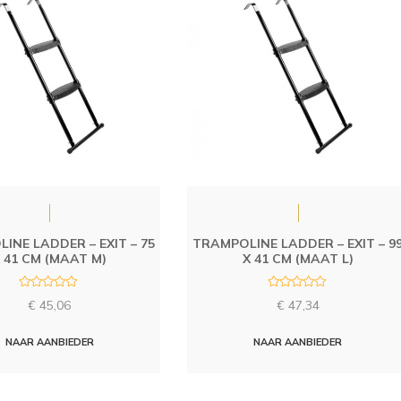
INE LADDER – EXIT – 75
TRAMPOLINE LADDER – EXIT – 9
 41 CM (MAAT M)
X 41 CM (MAAT L)
R
R
€
45,06
€
47,34
a
a
t
t
e
e
d
d
NAAR AANBIEDER
NAAR AANBIEDER
0
0
o
o
u
u
t
t
o
o