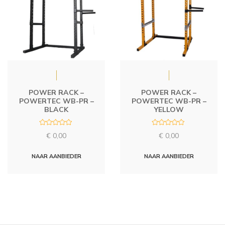
POWER RACK –
POWER RACK –
POWERTEC WB-PR –
POWERTEC WB-PR –
BLACK
YELLOW
R
R
€
0,00
€
0,00
a
a
t
t
e
e
d
d
NAAR AANBIEDER
NAAR AANBIEDER
0
0
o
o
u
u
t
t
o
o
f
f
5
5