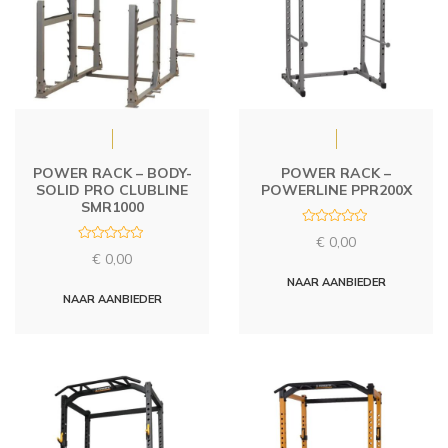
POWER RACK – BODY-
POWER RACK –
SOLID PRO CLUBLINE
POWERLINE PPR200X
SMR1000
R
€
0,00
a
R
t
€
0,00
a
e
t
d
NAAR AANBIEDER
e
0
d
NAAR AANBIEDER
o
0
u
o
t
u
o
t
f
o
5
f
5