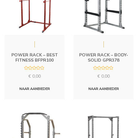
POWER RACK – BEST
POWER RACK – BODY-
FITNESS BFPR100
SOLID GPR378
R
R
€
0,00
€
0,00
a
a
t
t
e
e
d
d
NAAR AANBIEDER
NAAR AANBIEDER
0
0
o
o
u
u
t
t
o
o
f
f
5
5