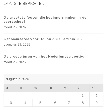
LAATSTE BERICHTEN
De grootste fouten die beginners maken in de
sportschool
maart 25, 2026
Genomineerde voor Ballon d’Or Feminin 2025
augustus 29, 2025
De vroege jaren van het Nederlandse voetbal
maart 25, 2025
augustus 2026
M
D
W
D
V
Z
Z
1
2
3
4
5
6
7
8
9