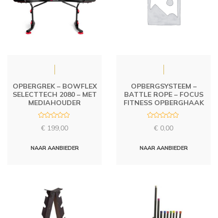
OPBERGREK – BOWFLEX
OPBERGSYSTEEM –
SELECTTECH 2080 – MET
BATTLE ROPE – FOCUS
MEDIAHOUDER
FITNESS OPBERGHAAK
R
R
€
199,00
€
0,00
a
a
t
t
e
e
d
d
NAAR AANBIEDER
NAAR AANBIEDER
0
0
o
o
u
u
t
t
o
o
f
f
5
5