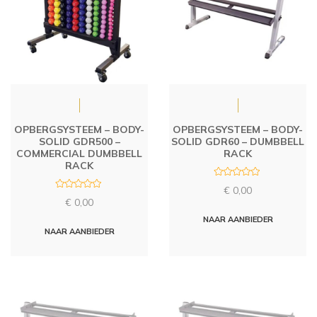
OPBERGSYSTEEM – BODY-
OPBERGSYSTEEM – BODY-
SOLID GDR500 –
SOLID GDR60 – DUMBBELL
COMMERCIAL DUMBBELL
RACK
RACK
R
€
0,00
a
R
t
€
0,00
a
e
t
d
NAAR AANBIEDER
e
0
d
NAAR AANBIEDER
o
0
u
o
t
u
o
t
f
o
5
f
5