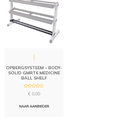
OPBERGSYSTEEM – BODY-
SOLID GMRT6 MEDICINE
BALL SHELF
R
€
0,00
a
t
e
d
NAAR AANBIEDER
0
o
u
t
o
f
5