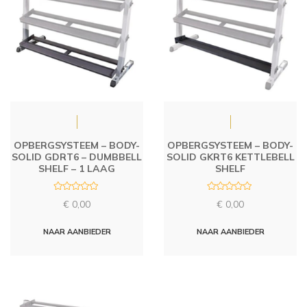
OPBERGSYSTEEM – BODY-
OPBERGSYSTEEM – BODY-
SOLID GDRT6 – DUMBBELL
SOLID GKRT6 KETTLEBELL
SHELF – 1 LAAG
SHELF
R
R
€
0,00
€
0,00
a
a
t
t
e
e
d
d
NAAR AANBIEDER
NAAR AANBIEDER
0
0
o
o
u
u
t
t
o
o
f
f
5
5