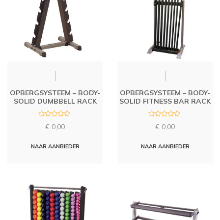
OPBERGSYSTEEM – BODY-
OPBERGSYSTEEM – BODY-
SOLID DUMBBELL RACK
SOLID FITNESS BAR RACK
R
R
€
0,00
€
0,00
a
a
t
t
e
e
d
d
NAAR AANBIEDER
NAAR AANBIEDER
0
0
o
o
u
u
t
t
o
o
f
f
5
5