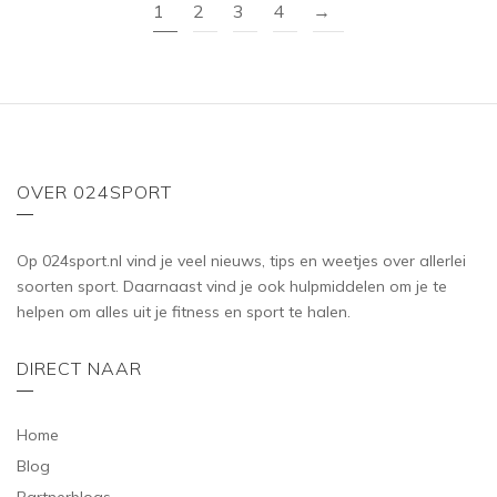
1
2
3
4
→
OVER 024SPORT
Op 024sport.nl vind je veel nieuws, tips en weetjes over allerlei
soorten sport. Daarnaast vind je ook hulpmiddelen om je te
helpen om alles uit je fitness en sport te halen.
DIRECT NAAR
Home
Blog