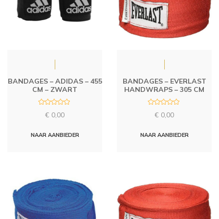
BANDAGES – ADIDAS – 455
BANDAGES – EVERLAST
CM – ZWART
HANDWRAPS – 305 CM
R
R
€
0,00
€
0,00
a
a
t
t
e
e
d
d
NAAR AANBIEDER
NAAR AANBIEDER
0
0
o
o
u
u
t
t
o
o
f
f
5
5