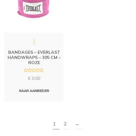
BANDAGES – EVERLAST
HANDWRAPS – 305 CM –
ROZE
R
€
0,00
a
t
e
d
NAAR AANBIEDER
0
o
u
t
o
f
5
1
2
→