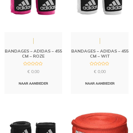
BANDAGES – ADIDAS – 455
BANDAGES – ADIDAS – 455
CM – ROZE
CM – WIT
R
R
€
0,00
€
0,00
a
a
t
t
e
e
d
d
NAAR AANBIEDER
NAAR AANBIEDER
0
0
o
o
u
u
t
t
o
o
f
f
5
5