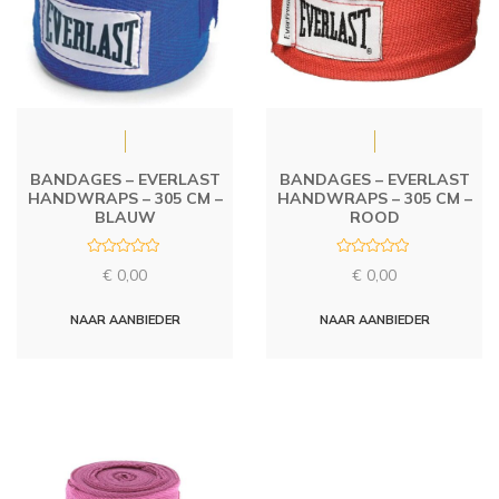
BANDAGES – EVERLAST
BANDAGES – EVERLAST
HANDWRAPS – 305 CM –
HANDWRAPS – 305 CM –
BLAUW
ROOD
R
R
€
0,00
€
0,00
a
a
t
t
e
e
d
d
NAAR AANBIEDER
NAAR AANBIEDER
0
0
o
o
u
u
t
t
o
o
f
f
5
5