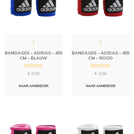
BANDAGES – ADIDAS – 455
BANDAGES – ADIDAS – 455
CM – BLAUW
CM – ROOD
R
R
€
0,00
€
0,00
a
a
t
t
e
e
d
d
NAAR AANBIEDER
NAAR AANBIEDER
0
0
o
o
u
u
t
t
o
o
f
f
5
5